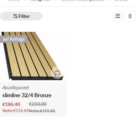
Filter
auf Anfrage
auf Anfrage
Typ:
Akustikpaneel
slimline 32/4 Bronze
€233,00
€186,40
Verkaufspreis
Regulärer
Netto €156,64
Netto €195,80
Preis