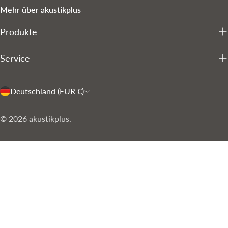
Mehr über akustikplus
Produkte
Service
L
Deutschland (EUR €)
a
Zahlungsarten
© 2026
akustikplus
.
n
d
/
R
e
g
i