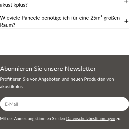
akustikplus?
Wieviele Paneele benötige ich für eine 25m² großen
Raum?
Abonnieren Sie unsere Newsletter
Profitieren Sie von Angeboten und neuen Produkten von
akustikplus
E-
Mail
Mit der Anmeldung stimmen Sie den
Datenschutzbestimmungen
zu.