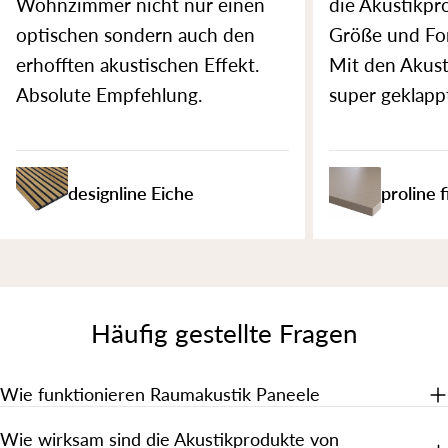
Wohnzimmer nicht nur einen
die Akustikpr
optischen sondern auch den
Größe und For
erhofften akustischen Effekt.
Mit den Akust
Absolute Empfehlung.
super geklapp
designline Eiche
proline 
Häufig gestellte Fragen
Wie funktionieren Raumakustik Paneele
Wie wirksam sind die Akustikprodukte von