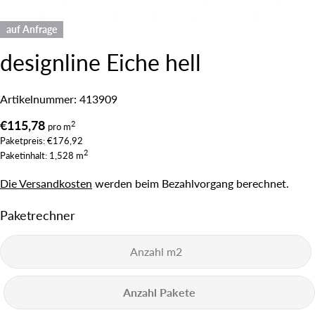
auf Anfrage
designline Eiche hell
Artikelnummer:
413909
Regulärer
€115,78
2
pro m
Paketpreis: €176,92
Preis
2
Paketinhalt: 1,528 m
Die Versandkosten
werden beim Bezahlvorgang berechnet.
Paketrechner
Stelle eine Frage
Ihr
Name
Deine