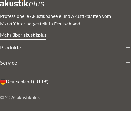
Professionelle Akustikpaneele und Akustikplatten vom
Marktführer hergestellt in Deutschland.
Mehr über akustikplus
Produkte
Service
L
Deutschland (EUR €)
a
Zahlungsarten
© 2026
akustikplus
.
n
d
/
R