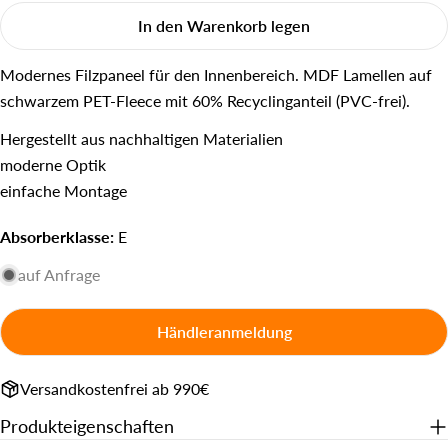
E-
In den Warenkorb legen
Mail
Dein
Telefon
Modernes Filzpaneel für den Innenbereich. MDF Lamellen auf
Ihre
schwarzem PET-Fleece mit 60% Recyclinganteil (PVC-frei).
Nachricht
Hergestellt aus nachhaltigen Materialien
moderne Optik
einfache Montage
Die mit * gekennzeichneten Felder sind Pflichtfelder.
Absorberklasse:
E
Frage senden
auf Anfrage
Händleranmeldung
Versandkostenfrei ab 990€
Produkteigenschaften