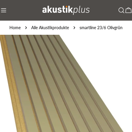
Zum
Inhalt
W
springen
Home
Alle Akustikprodukte
smartline 23/6 Olivgrün
Springe
zu
den
Produktinformationen
Öffnen Sie das Medium 0 im Modalmodus