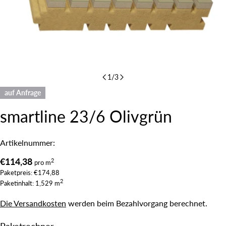
1
/
3
auf Anfrage
smartline 23/6 Olivgrün
Artikelnummer:
Regulärer
€114,38
2
pro m
Paketpreis: €174,88
Preis
2
Paketinhalt: 1,529 m
Die Versandkosten
werden beim Bezahlvorgang berechnet.