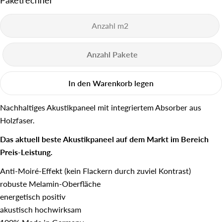
Paketrechner
Stelle eine Frage
Ihr
Name
In den Warenkorb legen
Deine
E-
Nachhaltiges Akustikpaneel mit integriertem Absorber aus
Mail
Holzfaser.
Dein
Telefon
Das aktuell beste Akustikpaneel auf dem Markt im Bereich
Ihre
Preis-Leistung.
Nachricht
Anti-Moiré-Effekt (kein Flackern durch zuviel Kontrast)
robuste Melamin-Oberfläche
energetisch positiv
Die mit * gekennzeichneten Felder sind Pflichtfelder.
akustisch hochwirksam
Frage senden